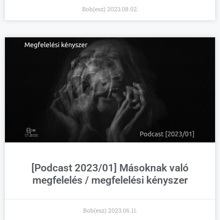
Bob(esz)
2023.08.02.
[Podcast 2023/01] Másoknak való
megfelelés / megfelelési kényszer
Bob(esz)
2023.06.11.