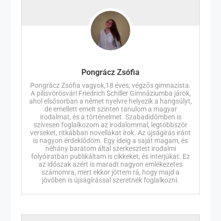
Pongrácz Zsófia
Pongrácz Zsófia vagyok,18 éves, végzős gimnazista.
A pilisvörösvári Friedrich Schiller Gimnáziumba járok,
ahol elsősorban a német nyelvre helyezik a hangsúlyt,
de emellett emelt szinten tanulom a magyar
irodalmat, és a történelmet. Szabadidőmben is
szívesen foglalkozom az irodalommal, legtöbbször
verseket, ritkábban novellákat írok. Az újságírás iránt
is nagyon érdeklődöm. Egy ideig a saját magam, és
néhány barátom által szerkesztett irodalmi
folyóiratban publikáltam is cikkeket, és interjúkat. Ez
az időszak azért is maradt nagyon emlékezetes
számomra, mert ekkor jöttem rá, hogy majd a
jövőben is újságírással szeretnék foglalkozni.