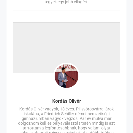
tegyek egy jobb világért.
Kordás Olivér
Kordás Olivér vagyok, 18 éves. Pilisvörösvárra járok
iskolába, a Friedrich Schiller német nemzetiségi
gimnáziumban vagyok végzős. Pár év múlva már
dolgoznom kell, és pályaválasztás terén mindig is azt
tartottam a legfontosabbnak, hogy valami olyat
válasszak, amit szívesen csinálok. Az utóbbi időben