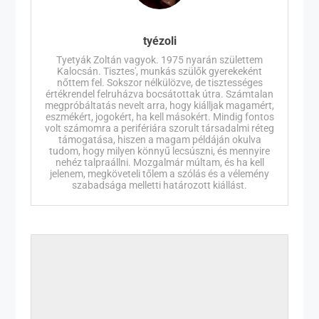
tyézoli
Tyetyák Zoltán vagyok. 1975 nyarán születtem
Kalocsán. Tisztes', munkás szülők gyerekeként
nőttem fel. Sokszor nélkülözve, de tisztességes
értékrendel felruházva bocsátottak útra. Számtalan
megpróbáltatás nevelt arra, hogy kiálljak magamért,
eszmékért, jogokért, ha kell másokért. Mindig fontos
volt számomra a perifériára szorult társadalmi réteg
támogatása, hiszen a magam példáján okulva
tudom, hogy milyen könnyű lecsúszni, és mennyire
nehéz talpraállni. Mozgalmár múltam, és ha kell
jelenem, megköveteli tőlem a szólás és a vélemény
szabadsága melletti határozott kiállást.