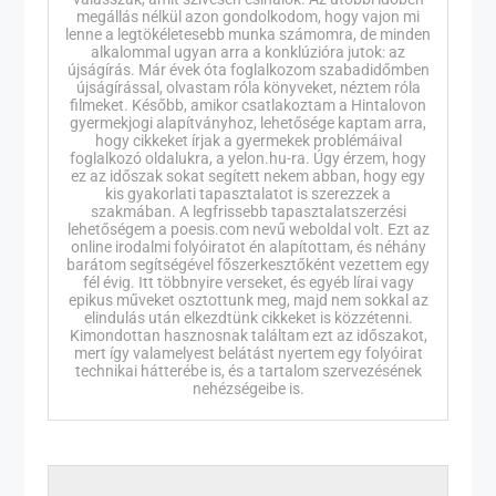
megállás nélkül azon gondolkodom, hogy vajon mi
lenne a legtökéletesebb munka számomra, de minden
alkalommal ugyan arra a konklúzióra jutok: az
újságírás. Már évek óta foglalkozom szabadidőmben
újságírással, olvastam róla könyveket, néztem róla
filmeket. Később, amikor csatlakoztam a Hintalovon
gyermekjogi alapítványhoz, lehetősége kaptam arra,
hogy cikkeket írjak a gyermekek problémáival
foglalkozó oldalukra, a yelon.hu-ra. Úgy érzem, hogy
ez az időszak sokat segített nekem abban, hogy egy
kis gyakorlati tapasztalatot is szerezzek a
szakmában. A legfrissebb tapasztalatszerzési
lehetőségem a poesis.com nevű weboldal volt. Ezt az
online irodalmi folyóiratot én alapítottam, és néhány
barátom segítségével főszerkesztőként vezettem egy
fél évig. Itt többnyire verseket, és egyéb lírai vagy
epikus műveket osztottunk meg, majd nem sokkal az
elindulás után elkezdtünk cikkeket is közzétenni.
Kimondottan hasznosnak találtam ezt az időszakot,
mert így valamelyest belátást nyertem egy folyóirat
technikai hátterébe is, és a tartalom szervezésének
nehézségeibe is.