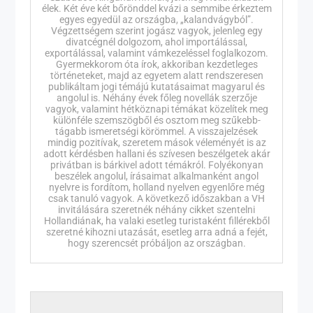
élek. Két éve két bőrönddel kvázi a semmibe érkeztem
egyes egyedül az országba, „kalandvágyból”.
Végzettségem szerint jogász vagyok, jelenleg egy
divatcégnél dolgozom, ahol importálással,
exportálással, valamint vámkezeléssel foglalkozom.
Gyermekkorom óta írok, akkoriban kezdetleges
történeteket, majd az egyetem alatt rendszeresen
publikáltam jogi témájú kutatásaimat magyarul és
angolul is. Néhány évek főleg novellák szerzője
vagyok, valamint hétköznapi témákat közelítek meg
különféle szemszögből és osztom meg szűkebb-
tágabb ismeretségi körömmel. A visszajelzések
mindig pozitívak, szeretem mások véleményét is az
adott kérdésben hallani és szívesen beszélgetek akár
privátban is bárkivel adott témákról. Folyékonyan
beszélek angolul, írásaimat alkalmanként angol
nyelvre is fordítom, holland nyelven egyenlőre még
csak tanuló vagyok. A következő időszakban a VH
invitálására szeretnék néhány cikket szentelni
Hollandiának, ha valaki esetleg turistaként fillérekből
szeretné kihozni utazását, esetleg arra adná a fejét,
hogy szerencsét próbáljon az országban.