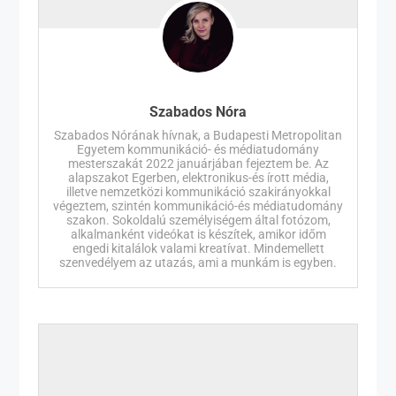
Szabados Nóra
Szabados Nórának hívnak, a Budapesti Metropolitan
Egyetem kommunikáció- és médiatudomány
mesterszakát 2022 januárjában fejeztem be. Az
alapszakot Egerben, elektronikus-és írott média,
illetve nemzetközi kommunikáció szakirányokkal
végeztem, szintén kommunikáció-és médiatudomány
szakon. Sokoldalú személyiségem által fotózom,
alkalmanként videókat is készítek, amikor időm
engedi kitalálok valami kreatívat. Mindemellett
szenvedélyem az utazás, ami a munkám is egyben.