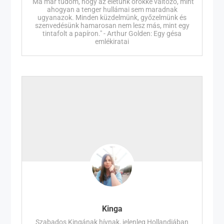
"Ma már tudom, hogy az életünk örökké változó, mint
ahogyan a tenger hullámai sem maradnak
ugyanazok. Minden küzdelmünk, győzelmünk és
szenvedésünk hamarosan nem lesz más, mint egy
tintafolt a papíron." - Arthur Golden: Egy gésa
emlékiratai
Kinga
Szabados Kingának hívnak, jelenleg Hollandiában