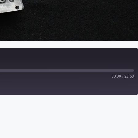
00:00
/
28:58
Spotify