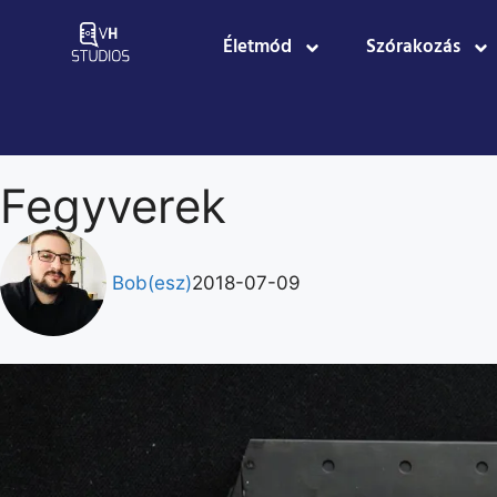
Életmód
Szórakozás
Fegyverek
Bob(esz)
2018-07-09