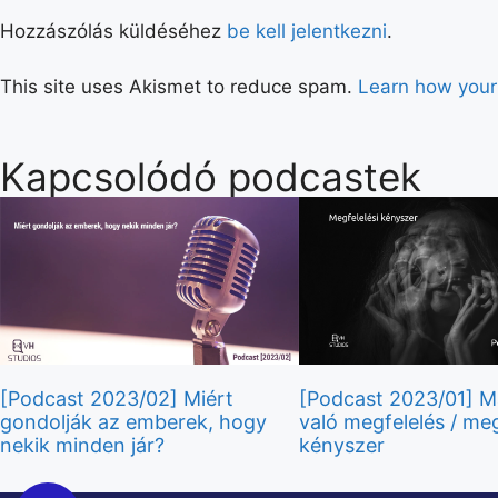
Hozzászólás küldéséhez
be kell jelentkezni
.
This site uses Akismet to reduce spam.
Learn how your
Kapcsolódó podcastek
[Podcast 2023/02] Miért
[Podcast 2023/01] 
gondolják az emberek, hogy
való megfelelés / meg
nekik minden jár?
kényszer