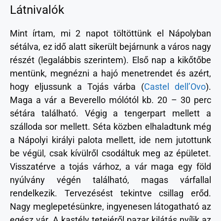
Látnivalók
Mint írtam, mi 2 napot töltöttünk el Nápolyban
sétálva, ez idő alatt sikerült bejárnunk a város nagy
részét (legalábbis szerintem). Első nap a kikőtőbe
mentünk, megnézni a hajó menetrendet és azért,
hogy eljussunk a Tojás várba (
Castel dell’Ovo
).
Maga a vár a Beverello mólótól kb. 20 – 30 perc
sétára található. Végig a tengerpart mellett a
szálloda sor mellett. Séta közben elhaladtunk még
a Nápolyi királyi palota mellett, ide nem jutottunk
be végül, csak kívülről csodáltuk meg az épületet.
Visszatérve a tojás várhoz, a vár maga egy föld
nyúlvány végén található, magas várfallal
rendelkezik. Tervezésést tekintve csillag erőd.
Nagy meglepetésünkre, ingyenesen látogatható az
egész vár. A kastély tetejéről pazar kilátás nyílik az