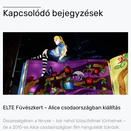
Kapcsolódó bejegyzések
ELTE Füvészkert – Alice csodaországban kiállítás
Összességében a fények – bár néhol túlzsúfoltnak tűnhetnek –
de a 2010-es Alice csodaországban film hangulatát tükrözik.