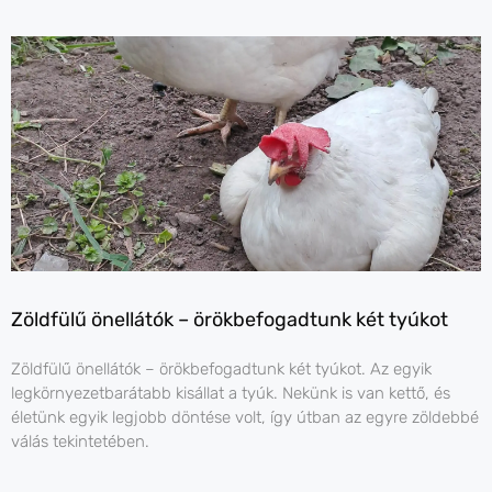
Zöldfülű önellátók – örökbefogadtunk két tyúkot
Zöldfülű önellátók – örökbefogadtunk két tyúkot. Az egyik
legkörnyezetbarátabb kisállat a tyúk. Nekünk is van kettő, és
életünk egyik legjobb döntése volt, így útban az egyre zöldebbé
válás tekintetében.