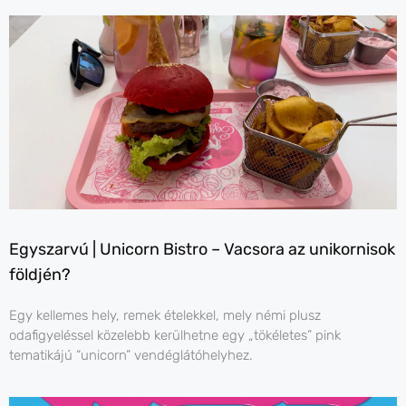
Egyszarvú | Unicorn Bistro – Vacsora az unikornisok
földjén?
Egy kellemes hely, remek ételekkel, mely némi plusz
odafigyeléssel közelebb kerülhetne egy „tökéletes” pink
tematikájú “unicorn” vendéglátóhelyhez.