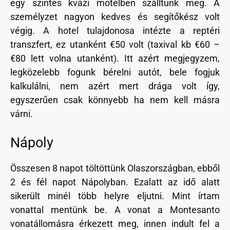
egy szintes kvázi motelben szálltunk meg. A
személyzet nagyon kedves és segítőkész volt
végig. A hotel tulajdonosa intézte a reptéri
transzfert, ez utanként €50 volt (taxival kb €60 –
€80 lett volna utanként). Itt azért megjegyzem,
legközelebb fogunk bérelni autót, bele fogjuk
kalkulálni, nem azért mert drága volt így,
egyszerűen csak könnyebb ha nem kell másra
várni.
Nápoly
Összesen 8 napot töltöttünk Olaszországban, ebből
2 és fél napot Nápolyban. Ezalatt az idő alatt
sikerült minél több helyre eljutni. Mint írtam
vonattal mentünk be. A vonat a Montesanto
vonatállomásra érkezett meg, innen indult fel a