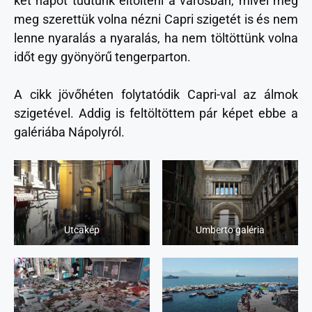
két napot tudtunk eltölteni a városban, mivel még
meg szerettük volna nézni Capri szigetét is és nem
lenne nyaralás a nyaralás, ha nem töltöttünk volna
időt egy gyönyörű tengerparton.
A cikk jövőhéten folytatódik Capri-val az álmok
szigetével. Addig is feltöltöttem pár képet ebbe a
galériába Nápolyról.
Utcakép
Umberto galéria