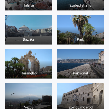
Halárus
Szabad strand
Bazilika
Park
Harangláb
Partvonal
Vezúv
Szent Elmo erőd