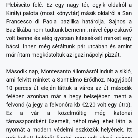
Plebiscito felé. Ez egy nagy tér, egyik oldalról a
Királyi palota (most könyvtár) másik oldalról a San
Francesco di Paola bazilika határolja. Sajnos a
Bazilikába nem tudtunk bemenni, mivel épp esküvő
volt benne és elég gyorsan kitessékelt minket egy
bácsi. Innen még sétáltunk pár utcában és amint
már írtam megkóstoltuk az igazi nápolyi pizzát.
Második nap, Montesanto állomásról indult a sikló,
ami felvitt minket a Sant’Elmo Erődhöz. Nagyjából
10 perces út elején láttuk a város az út második
felében azonban már a hegy belsejében ment a
felvonó (a jegy a felvonóra kb €2,20 volt egy útra).
Ez a vár a közelmúltig még katonai
támaszpontként üzemelt, néhol még lehet látni a
nyomát a modern védelmi eszközök helyének. Itt
már kellett belépőt fizetni, nem volt olcsó, sajnos