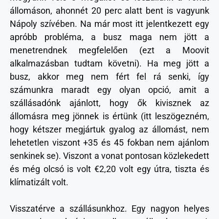
állomáson, ahonnét 20 perc alatt bent is vagyunk
Nápoly szívében. Na már most itt jelentkezett egy
apróbb probléma, a busz maga nem jött a
menetrendnek megfelelően (ezt a Moovit
alkalmazásban tudtam követni). Ha meg jött a
busz, akkor meg nem fért fel rá senki, így
számunkra maradt egy olyan opció, amit a
szállásadónk ajánlott, hogy ők kivisznek az
állomásra meg jönnek is értünk (itt leszögezném,
hogy kétszer megjártuk gyalog az állomást, nem
lehetetlen viszont +35 és 45 fokban nem ajánlom
senkinek se). Viszont a vonat pontosan közlekedett
és még olcsó is volt €2,20 volt egy útra, tiszta és
klímatizált volt.
Visszatérve a szállásunkhoz. Egy nagyon helyes