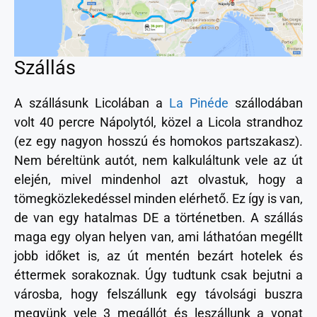
Szállás
A szállásunk Licolában a
La Pinéde
szállodában
volt 40 percre Nápolytól, közel a Licola strandhoz
(ez egy nagyon hosszú és homokos partszakasz).
Nem béreltünk autót, nem kalkuláltunk vele az út
elején, mivel mindenhol azt olvastuk, hogy a
tömegközlekedéssel minden elérhető. Ez így is van,
de van egy hatalmas DE a történetben. A szállás
maga egy olyan helyen van, ami láthatóan megéllt
jobb időket is, az út mentén bezárt hotelek és
éttermek sorakoznak. Úgy tudtunk csak bejutni a
városba, hogy felszállunk egy távolsági buszra
megyünk vele 3 megállót és leszállunk a vonat