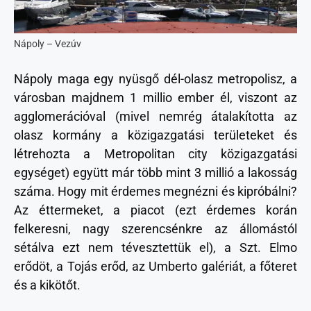
Nápoly – Vezúv
Nápoly maga egy nyüsgő dél-olasz metropolisz, a
városban majdnem 1 millio ember él, viszont az
agglomerációval (mivel nemrég átalakította az
olasz kormány a közigazgatási területeket és
létrehozta a Metropolitan city közigazgatási
egységet) együtt már több mint 3 millió a lakosság
száma. Hogy mit érdemes megnézni és kipróbálni?
Az éttermeket, a piacot (ezt érdemes korán
felkeresni, nagy szerencsénkre az állomástól
sétálva ezt nem tévesztettük el), a Szt. Elmo
erődöt, a Tojás erőd, az Umberto galériát, a főteret
és a kikötőt.