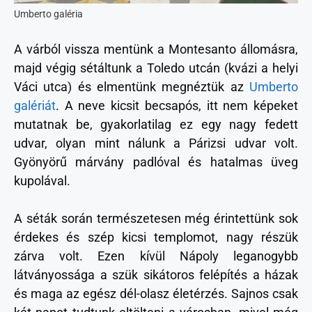
Umberto galéria
A várból vissza mentünk a Montesanto állomásra,
majd végig sétáltunk a Toledo utcán (kvázi a helyi
Váci utca) és elmentünk megnéztük az
Umberto
galériát
. A neve kicsit becsapós, itt nem képeket
mutatnak be, gyakorlatilag ez egy nagy fedett
udvar, olyan mint nálunk a Párizsi udvar volt.
Gyönyörű márvány padlóval és hatalmas üveg
kupolával.
A séták során természetesen még érintettünk sok
érdekes és szép kicsi templomot, nagy részük
zárva volt. Ezen kívül Nápoly leganogybb
látványossága a szük sikátoros felépítés a házak
és maga az egész dél-olasz életérzés. Sajnos csak