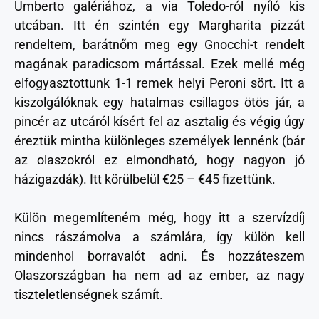
Umberto galériához, a via Toledo-ról nyíló kis
utcában. Itt én szintén egy Margharita pizzát
rendeltem, barátnőm meg egy Gnocchi-t rendelt
magának paradicsom mártással. Ezek mellé még
elfogyasztottunk 1-1 remek helyi Peroni sört. Itt a
kiszolgálóknak egy hatalmas csillagos ötös jár, a
pincér az utcáról kísért fel az asztalig és végig úgy
éreztük mintha különleges személyek lennénk (bár
az olaszokról ez elmondható, hogy nagyon jó
házigazdák). Itt körülbelül €25 – €45 fizettünk.
Külön megemlíteném még, hogy itt a szervízdíj
nincs rászámolva a számlára, így külön kell
mindenhol borravalót adni. És hozzáteszem
Olaszországban ha nem ad az ember, az nagy
tiszteletlenségnek számít.