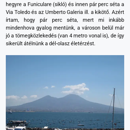
hegyre a Funiculare (sikló) és innen pár perc séta a
Via Toledo és az Umberto Galeria ill. a kikötő. Azért
írtam, hogy pár perc séta, mert mi inkább
mindenhova gyalog mentünk, a városon belül már
jó a tömegközlekedés (van 4 metro vonal is), de így
sikerült átélnünk a dél-olasz életérzést.