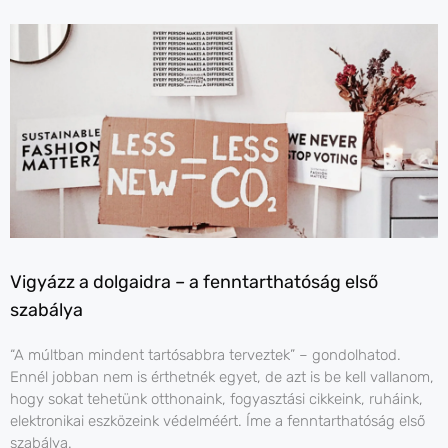
Vigyázz a dolgaidra – a fenntarthatóság első
szabálya
“A múltban mindent tartósabbra terveztek” – gondolhatod.
Ennél jobban nem is érthetnék egyet, de azt is be kell vallanom,
hogy sokat tehetünk otthonaink, fogyasztási cikkeink, ruháink,
elektronikai eszközeink védelméért. Íme a fenntarthatóság első
szabálya.