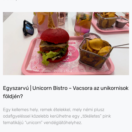
Egyszarvú | Unicorn Bistro – Vacsora az unikornisok
földjén?
Egy kellemes hely, remek ételekkel, mely némi plusz
odafigyeléssel közelebb kerülhetne egy „tökéletes” pink
tematikájú “unicorn” vendéglátóhelyhez.