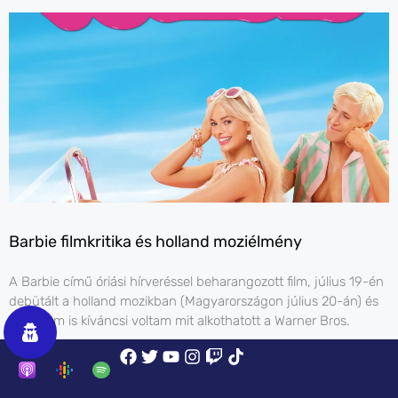
Barbie filmkritika és holland moziélmény
A Barbie című óriási hírveréssel beharangozott film, július 19-én
debütált a holland mozikban (Magyarországon július 20-án) és
jómagam is kíváncsi voltam mit alkothatott a Warner Bros.