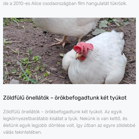
de a 2010-es Alice csodaországban film hangulatát tükrözik.
Zöldfülű önellátók – örökbefogadtunk két tyúkot
Zöldfülű önellátók – örökbefogadtunk két tyúkot. Az egyik
legkörnyezetbarátabb kisállat a tyúk. Nekünk is van kettő, és
életünk egyik legjobb döntése volt, így útban az egyre zöldebbé
válás tekintetében.