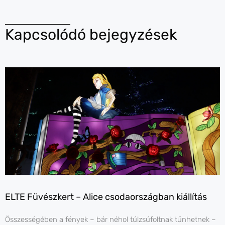
Kapcsolódó bejegyzések
ELTE Füvészkert – Alice csodaországban kiállítás
Összességében a fények – bár néhol túlzsúfoltnak tűnhetnek –