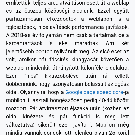
említettük, teljes arculatváltáson esett át a weblap
és az összes közösségi oldalunk. Ezzel együtt
párhuzamosan elkezdődtek a weblapon is a
fejlesztések, hibajavítások performancia javítások.
A 2018-as év folyamán nem csak a tartalmak de a
karbantartások is el-el maradtak. Ami két
jelentősebb ponton nyilvánult meg. Az első eset az
volt, amikor pár frissítés kihagyását követően a
weblap mindenkit átirányított különféle oldalakra.
Ezen “hiba” kiküszöbölése után rá kellett
döbbennünk, hogy iszonyatosan belassult az egész
oldal. Olyannyira, hogy a
Google page speed core
-ja
mobilon 1, asztali böngészőben pedig 40-46 között
mozgott. Pár átvirrasztott éjszaka után (közben az
oldal kinézete és pár funkció is meg lett
változtatva) sikerült ezen javítani. Mobilon még
mindig vannak gondok, ott jelenleg olyan 25 körül