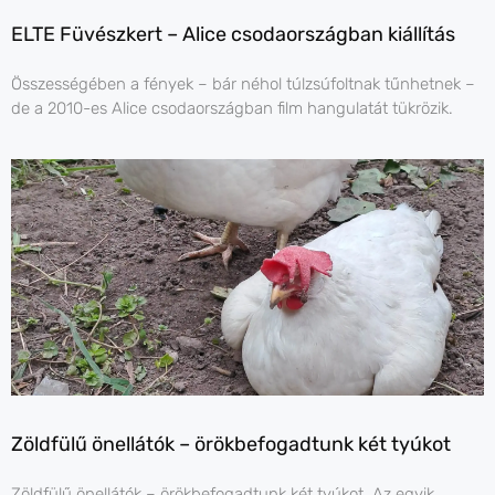
ELTE Füvészkert – Alice csodaországban kiállítás
Összességében a fények – bár néhol túlzsúfoltnak tűnhetnek –
de a 2010-es Alice csodaországban film hangulatát tükrözik.
Zöldfülű önellátók – örökbefogadtunk két tyúkot
Zöldfülű önellátók – örökbefogadtunk két tyúkot. Az egyik