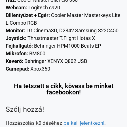
Webcam:
Logitech c920
Billentyűzet + Egér:
Cooler Master Masterkeys Lite
L Combo RGB
Monitor:
LG Cinema3D, D2342 Samsung S22C450
Joystick:
Thrustmaster T.Flight Hotas X
Fejhallgató:
Behringer HPM1000 Beats EP
Mikrofon:
BM800
Keverő:
Behringer XENYX Q802 USB
Gamepad:
Xbox360
Ha tetszett a cikk, kövess be minket
facebookon!
Szólj hozzá!
Hozzászólás küldéséhez
be kell jelentkezni
.