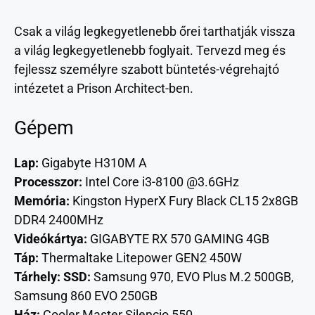
Csak a világ legkegyetlenebb őrei tarthatják vissza
a világ legkegyetlenebb foglyait. Tervezd meg és
fejlessz személyre szabott büntetés-végrehajtó
intézetet a Prison Architect-ben.
Gépem
Lap:
Gigabyte H310M A
Processzor:
Intel Core i3-8100 @3.6GHz
Memória:
Kingston HyperX Fury Black CL15 2x8GB
DDR4 2400MHz
Videókártya:
GIGABYTE RX 570 GAMING 4GB
Táp:
Thermaltake Litepower GEN2 450W
Tárhely: SSD:
Samsung 970, EVO Plus M.2 500GB,
Samsung 860 EVO 250GB
Ház:
Cooler Master Silencio 550