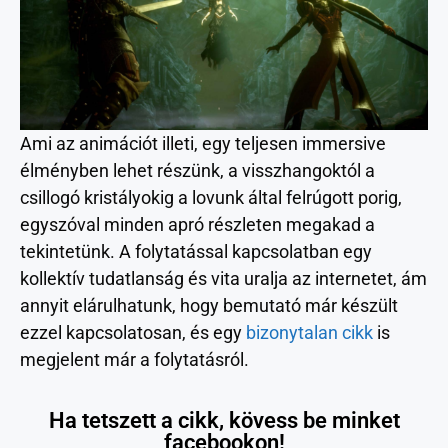
Ami az animációt illeti, egy teljesen immersive
élményben lehet részünk, a visszhangoktól a
csillogó kristályokig a lovunk által felrúgott porig,
egyszóval minden apró részleten megakad a
tekintetünk. A folytatással kapcsolatban egy
kollektív tudatlanság és vita uralja az internetet, ám
annyit elárulhatunk, hogy bemutató már készült
ezzel kapcsolatosan, és egy
bizonytalan cikk
is
megjelent már a folytatásról.
Ha tetszett a cikk, kövess be minket
facebookon!