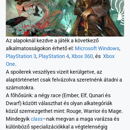
Az alapoknál kezdve a játék a következő
alkalmatosságokon érhető el:
Microsoft Windows
,
PlayStation 3
,
PlayStation 4
,
Xbox 360
, és
Xbox
One
.
A spoilerek veszélyes vizeit kerülgetve, az
alaptörténetet csak felvázolva szeretnénk átadni a
számotokra.
A főhősünk: a négy
race
(Ember, Elf, Qunari és
Dwarf) között választhat és olyan alkategóriák
közül szemezgethet mint: Rouge, Warrior és Mage.
Mindegyik
class
–
nak megvan a maga varázsa és
különböző specializációkkal a végtelenségig