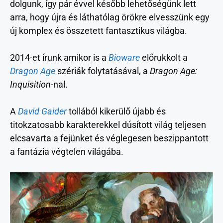
dolgunk, így pár évvel később lehetőségünk lett
arra, hogy újra és láthatólag örökre elvesszünk egy
új komplex és összetett fantasztikus világba.
2014-et írunk amikor is a
Bioware
előrukkolt a
Dragon Age
szériák folytatásával, a
Dragon Age:
Inquisition
-nal.
A
David Gaider
tollából kikerülő újabb és
titokzatosabb karakterekkel dúsított világ teljesen
elcsavarta a fejünket és véglegesen beszippantott
a fantázia végtelen világába.