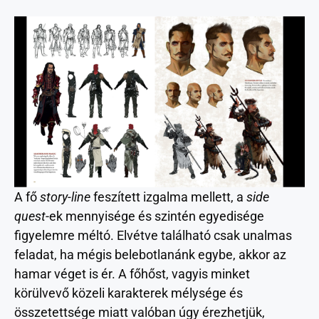
A fő
story-line
feszített izgalma mellett, a
side
quest
-ek mennyisége és szintén egyedisége
figyelemre méltó. Elvétve található csak unalmas
feladat, ha mégis belebotlanánk egybe, akkor az
hamar véget is ér. A főhőst, vagyis minket
körülvevő közeli karakterek mélysége és
összetettsége miatt valóban úgy érezhetjük,