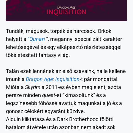
Tündék, mágusok, törpék és harcosok. Orkok
helyett a
“
Qunari
“, megannyi specializált karakter
lehetőségével és egy elképesztő részletességgel
tökéletesített fantasy világ.
Talán ezek lennének az első szavaink, ha le kellene
írnunk a
Dragon Age: Inquisition
-t pár mondattal.
Mióta a
Skyrim
a 2011-es évben megjelent, azóta
persze minden
quest
-et “kimaxoltunk” és a
legszínesebb főhőssé avattuk magunkat a jó és a
gonosz célokért egyaránt küzdve.
Alduin kiiktatása és a Dark Brotherhood fölötti
hatalom átvétele után azonban nem akadt sok