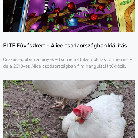
ELTE Füvészkert – Alice csodaországban kiállítás
Összességében a fények – bár néhol túlzsúfoltnak tűnhetnek –
de a 2010-es Alice csodaországban film hangulatát tükrözik.