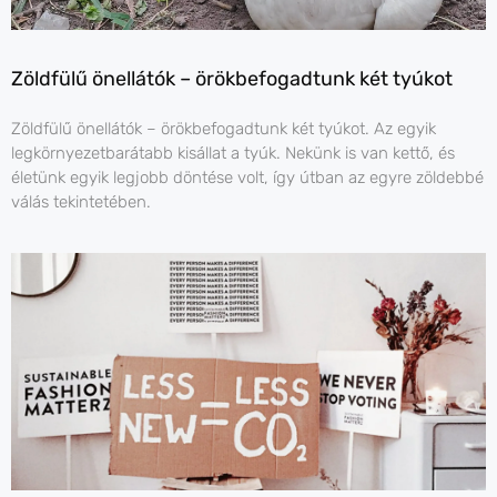
Zöldfülű önellátók – örökbefogadtunk két tyúkot
Zöldfülű önellátók – örökbefogadtunk két tyúkot. Az egyik
legkörnyezetbarátabb kisállat a tyúk. Nekünk is van kettő, és
életünk egyik legjobb döntése volt, így útban az egyre zöldebbé
válás tekintetében.