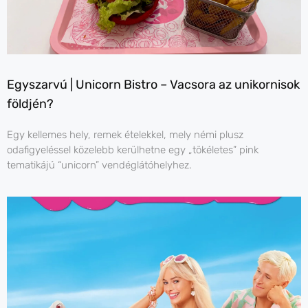
Egyszarvú | Unicorn Bistro – Vacsora az unikornisok
földjén?
Egy kellemes hely, remek ételekkel, mely némi plusz
odafigyeléssel közelebb kerülhetne egy „tökéletes” pink
tematikájú “unicorn” vendéglátóhelyhez.