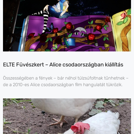
ELTE Füvészkert – Alice csodaországban kiállítás
Összességében a fények – bár néhol túlzsúfoltnak tűnhetnek –
de a 2010-es Alice csodaországban film hangulatát tükrözik.