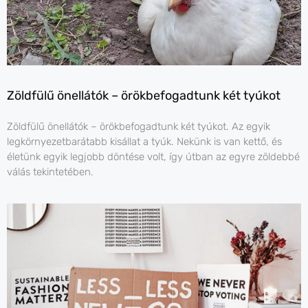
Zöldfülű önellátók – örökbefogadtunk két tyúkot
Zöldfülű önellátók – örökbefogadtunk két tyúkot. Az egyik
legkörnyezetbarátabb kisállat a tyúk. Nekünk is van kettő, és
életünk egyik legjobb döntése volt, így útban az egyre zöldebbé
válás tekintetében.