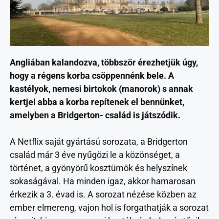
Angliában kalandozva, többször érezhetjük úgy,
hogy a régens korba csöppennénk bele. A
kastélyok, nemesi birtokok (manorok) s annak
kertjei abba a korba repítenek el bennünket,
amelyben a Bridgerton- család is játszódik.
A Netflix saját gyártású sorozata, a Bridgerton
család már 3 éve nyűgözi le a közönséget, a
történet, a gyönyörű kosztümök és helyszínek
sokaságával. Ha minden igaz, akkor hamarosan
érkezik a 3. évad is. A sorozat nézése közben az
ember elmereng, vajon hol is forgathatják a sorozat