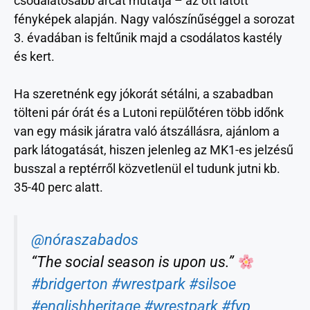
csodálatosabb arcát mutatja – az ott látott
fényképek alapján. Nagy valószínűséggel a sorozat
3. évadában is feltűnik majd a csodálatos kastély
és kert.
Ha szeretnénk egy jókorát sétálni, a szabadban
tölteni pár órát és a Lutoni repülőtéren több időnk
van egy másik járatra való átszállásra, ajánlom a
park látogatását, hiszen jelenleg az MK1-es jelzésű
busszal a reptérről közvetlenül el tudunk jutni kb.
35-40 perc alatt.
@nóraszabados
“The social season is upon us.”
#bridgerton
#wrestpark
#silsoe
#englishheritage
#wrestpark
#fyp