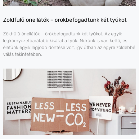
Zöldfülű önellátók – örökbefogadtunk két tyúkot
Zöldfülű önellátók – örökbefogadtunk két tyúkot. Az egyik
legkörnyezetbarátabb kisállat a tyúk. Nekünk is van kettő, és
életünk egyik legjobb döntése volt, így útban az egyre zöldebbé
válás tekintetében.