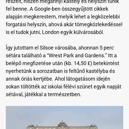
részeit, hiszen megannyi kastély és helyszín tűnik
fel benne. A Google-ben összegyűjtött cikkek
alapján megkerestem, melyik lehet a legközelebbi
forgatási helyszín, ahová akár tömegközlekedéssel
is el tudok jutni, London egyik külvárosából.
Így jutottam el Silsoe városába, ahonnan 5 perc
sétára található a “Wrest Park and Gardens.” Itt a
belépő megfizetése után (kb. 14,50 £) betekintést
nyerhetünk a sorozatban is feltűnő kastélyba és
annak óriás kertjébe. Ahol látogatásom idején
sokan töltötték az iskolai félévi szünet egyik napját
sétával, játékkal a természetben.