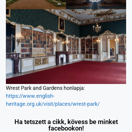
Wrest Park and Gardens honlapja:
https://www.english-
heritage.org.uk/visit/places/wrest-park/
Ha tetszett a cikk, kövess be minket
facebookon!