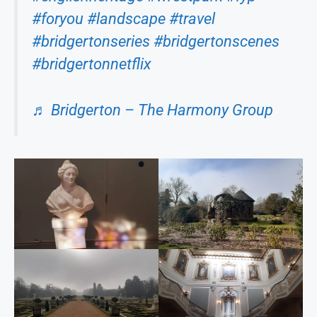
#foryou
#landscape
#travel
#bridgertonseries
#bridgertonscenes
#bridgertonnetflix
♬ Bridgerton – The Harmony Group