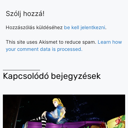
Szólj hozzá!
Hozzászólás küldéséhez
be kell jelentkezni
.
This site uses Akismet to reduce spam.
Learn how
your comment data is processed.
Kapcsolódó bejegyzések