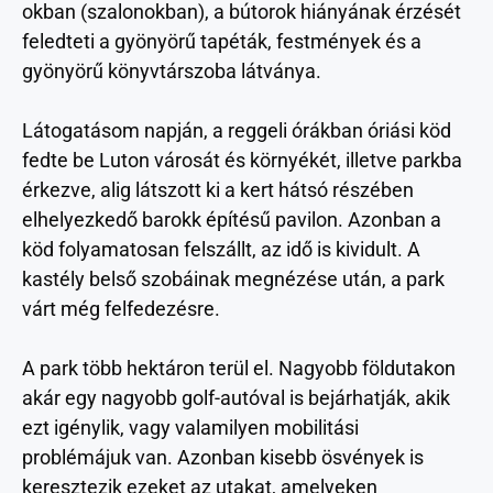
okban (szalonokban), a bútorok hiányának érzését
feledteti a gyönyörű tapéták, festmények és a
gyönyörű könyvtárszoba látványa.
Látogatásom napján, a reggeli órákban óriási köd
fedte be Luton városát és környékét, illetve parkba
érkezve, alig látszott ki a kert hátsó részében
elhelyezkedő barokk építésű pavilon. Azonban a
köd folyamatosan felszállt, az idő is kividult. A
kastély belső szobáinak megnézése után, a park
várt még felfedezésre.
A park több hektáron terül el. Nagyobb földutakon
akár egy nagyobb golf-autóval is bejárhatják, akik
ezt igénylik, vagy valamilyen mobilitási
problémájuk van. Azonban kisebb ösvények is
keresztezik ezeket az utakat, amelyeken