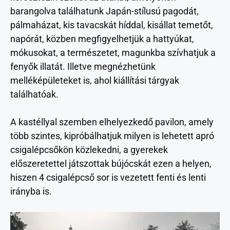
barangolva találhatunk Japán-stílusú pagodát,
pálmaházat, kis tavacskát híddal, kisállat temetőt,
napórát, közben megfigyelhetjük a hattyúkat,
mókusokat, a természetet, magunkba szívhatjuk a
fenyők illatát. Illetve megnézhetünk
melléképületeket is, ahol kiállítási tárgyak
találhatóak.
A kastéllyal szemben elhelyezkedő pavilon, amely
több szintes, kipróbálhatjuk milyen is lehetett apró
csigalépcsőkön közlekedni, a gyerekek
előszeretettel játszottak bújócskát ezen a helyen,
hiszen 4 csigalépcső sor is vezetett fenti és lenti
irányba is.