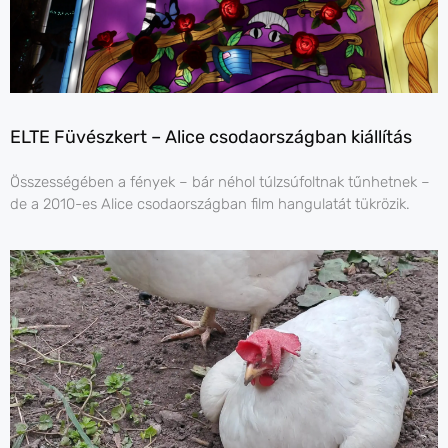
ELTE Füvészkert – Alice csodaországban kiállítás
Összességében a fények – bár néhol túlzsúfoltnak tűnhetnek –
de a 2010-es Alice csodaországban film hangulatát tükrözik.