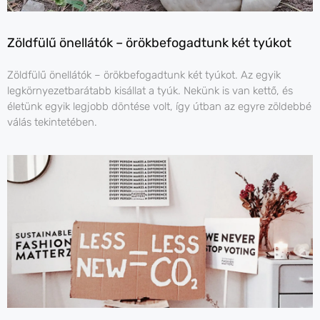
Zöldfülű önellátók – örökbefogadtunk két tyúkot
Zöldfülű önellátók – örökbefogadtunk két tyúkot. Az egyik
legkörnyezetbarátabb kisállat a tyúk. Nekünk is van kettő, és
életünk egyik legjobb döntése volt, így útban az egyre zöldebbé
válás tekintetében.