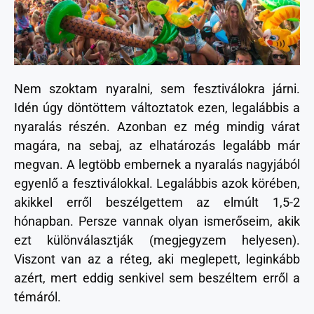
Nem szoktam nyaralni, sem fesztiválokra járni.
Idén úgy döntöttem változtatok ezen, legalábbis a
nyaralás részén. Azonban ez még mindig várat
magára, na sebaj, az elhatározás legalább már
megvan. A legtöbb embernek a nyaralás nagyjából
egyenlő a fesztiválokkal. Legalábbis azok körében,
akikkel erről beszélgettem az elmúlt 1,5-2
hónapban. Persze vannak olyan ismerőseim, akik
ezt különválasztják (megjegyzem helyesen).
Viszont van az a réteg, aki meglepett, leginkább
azért, mert eddig senkivel sem beszéltem erről a
témáról.