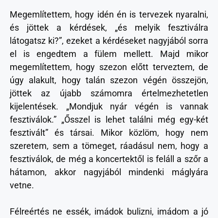
Megemlítettem, hogy idén én is tervezek nyaralni,
és jöttek a kérdések, „és melyik fesztiválra
látogatsz ki?”, ezeket a kérdéseket nagyjából sorra
el is engedtem a fülem mellett. Majd mikor
megemlítettem, hogy szezon előtt terveztem, de
úgy alakult, hogy talán szezon végén összejön,
jöttek az újabb számomra értelmezhetetlen
kijelentések. „Mondjuk nyár végén is vannak
fesztiválok.” „Ősszel is lehet találni még egy-két
fesztivált” és társai. Mikor közlöm, hogy nem
szeretem, sem a tömeget, ráadásul nem, hogy a
fesztiválok, de még a koncertektől is feláll a szőr a
hátamon, akkor nagyjából mindenki máglyára
vetne.
Félreértés ne essék, imádok bulizni, imádom a jó