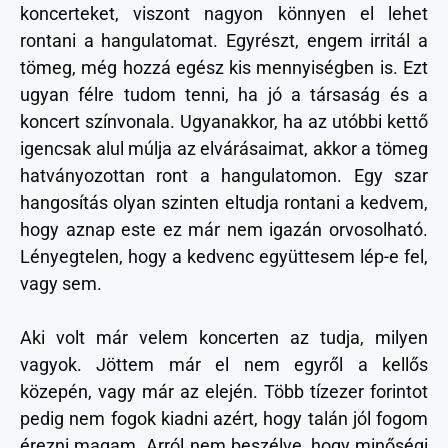
koncerteket, viszont nagyon könnyen el lehet
rontani a hangulatomat. Egyrészt, engem irritál a
tömeg, még hozzá egész kis mennyiségben is. Ezt
ugyan félre tudom tenni, ha jó a társaság és a
koncert színvonala. Ugyanakkor, ha az utóbbi kettő
igencsak alul múlja az elvárásaimat, akkor a tömeg
hatványozottan ront a hangulatomon. Egy szar
hangosítás olyan szinten eltudja rontani a kedvem,
hogy aznap este ez már nem igazán orvosolható.
Lényegtelen, hogy a kedvenc együttesem lép-e fel,
vagy sem.
Aki volt már velem koncerten az tudja, milyen
vagyok. Jöttem már el nem egyről a kellős
közepén, vagy már az elején. Több tízezer forintot
pedig nem fogok kiadni azért, hogy talán jól fogom
érezni magam. Arról nem beszélve, hogy minőségi